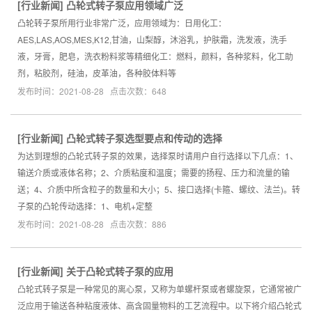
[
行业新闻
]
凸轮式转子泵应用领域广泛
凸轮转子泵所用行业非常广泛，应用领域为：日用化工：
AES,LAS,AOS,MES,K12,甘油，山梨醇，沐浴乳，护肤霜，洗发液，洗手
液，牙膏，肥皂，洗衣粉料浆等精细化工：燃料，颜料，各种浆料，化工助
剂，粘胶剂，硅油，皮革油，各种胶体料等
发布时间：2021-08-28 点击次数：648
[
行业新闻
]
凸轮式转子泵选型要点和传动的选择
为达到理想的凸轮式转子泵的效果，选择泵时请用户自行选择以下几点：1、
输送介质或液体名称；2、介质粘度和温度；需要的扬程、压力和流量的输
送；4、介质中所含粒子的数量和大小；5、接口选择(卡箍、螺纹、法兰)。转
子泵的凸轮传动选择：1、电机+定整
发布时间：2021-08-28 点击次数：886
[
行业新闻
]
关于凸轮式转子泵的应用
凸轮式转子泵是一种常见的离心泵，又称为单螺杆泵或者螺旋泵，它通常被广
泛应用于输送各种粘度液体、高含固量物料的工艺流程中。以下将介绍凸轮式