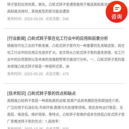
转子泵的应用场景。首先，凸轮式转子泵通常被用于输送高粘度流体。在输送
高粘度流体时，其他类型的泵可能会遭受
发布时间：2023-03-28 点击次数：546
[
行业新闻
]
凸轮式转子泵在化工行业中的应用和前景分析
随着现代化工业的不断发展，凸轮式转子泵作为一种重要的乳液输送泵，其在
化工行业中的应用正在逐步扩大。本文将从凸轮式转子泵的基本原理、化工行
业中的应用案例以及未来的发展趋势等方面进行分析。一、凸轮式转子泵的基
本原理凸轮式转子泵是一种容积式泵，由
发布时间：2023-05-20 点击次数：475
[
技术知识
]
凸轮式转子泵的优点和缺点
高精度凸轮转子泵是一种高粘度的运输.泵类产品具有磨损性和腐蚀性介质，
广泛应用于石油石化.市政环保.粪便污水处理等领域。泵还具有运行稳定、无
裁剪、噪音低、维护简单、等特点，凸轮转子泵维护成本也较低凸轮式转子泵
厂家概述转子泵的优点：1.高效率：
发布时间：2022-10-25 点击次数：920